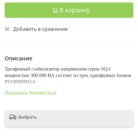
В корзину
Добавить в сравнение
Описание
Трехфазный стабилизатор напряжения серии SQ-I
мощностью 300 000 ВА состоит из трех однофазных блоков
PS100000SQ-I:
Показать полностью
Входное фазное
напряжение, В
Н
Общая
Выбрать
Стабилизатор
Модель
мощность,
х 3 шт.
ВА
Рабочее
Номинальное