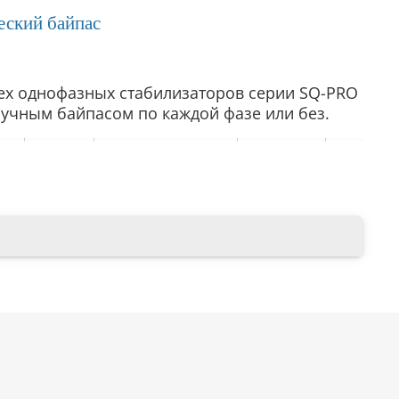
еский байпас
рех однофазных стабилизаторов серии SQ-PRO
ручным байпасом по каждой фазе или без.
Входное фазное
Номинальное
Общая
напряжение, В
выходное
Габариты
йка
мощность,
напряжение,
мм
ВА
Рабочее
Номинальное
В
36
155-275
180-255
380 ± 0,9%
6 РБ
36
135-290
160-280
380 ± 1,4%
15 000
6 РБ