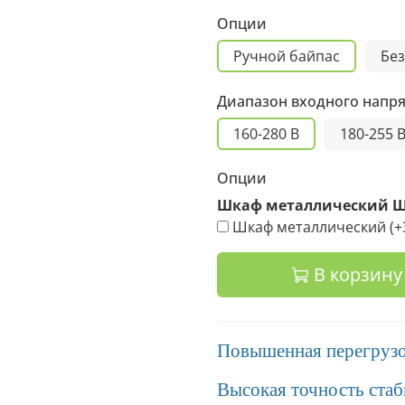
Опции
Ручной байпас
Без
Диапазон входного напр
160-280 В
180-255 
Опции
Шкаф металлический Ш 
Шкаф металлический
(+
В корзину
Повышенная перегрузо
Высокая точность стаб