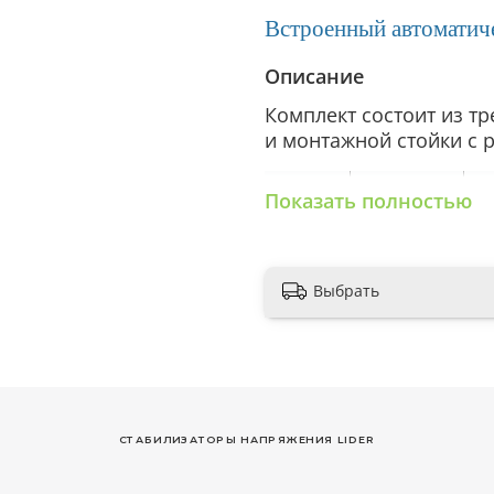
Встроенный автоматич
Описание
Комплект состоит из т
и монтажной стойки с 
Показать полностью
Стабилизатор
Комплект
Сто
х 3 шт.
Выбрать
KC15SQ-
9-
PRO-
15
PS5000SQ-
PRO-15
KC15SQ-
9-3
PRO-
15
РБ
KC15SQ-
9-
СТАБИЛИЗАТОРЫ НАПРЯЖЕНИЯ LIDER
PRO-
25
PS5000SQ-
PRO-25
KC15SQ-
9-3